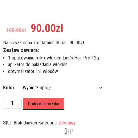
Pierwotna
Aktualna
90.00
zł
100.00
zł
cena
cena
wynosiła:
wynosi:
Najniższa cena z ostatnich 30 dni:
90.00
zł
100.00zł.
90.00zł.
Zestaw zawiera:
1 opakowanie mikrowłókien Lion’s Hair Pro 12g
aplikator do nakładania włókien
optymalizator linii włosów
Kolor
ilość
Dodaj do koszyka
Mikrowłókna
Zagęszczające
Włosy
SKU:
Brak danych
Kategoria:
Zestawy
Lion's
Opis
Hair