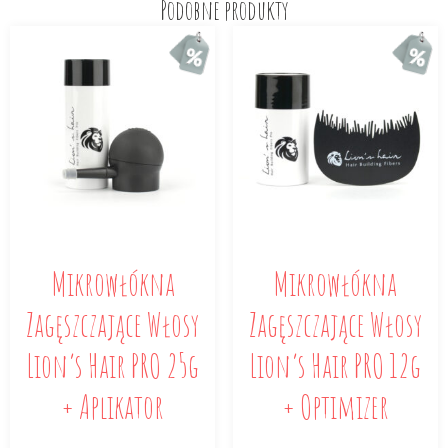
Podobne produkty
Mikrowłókna
Mikrowłókna
Zagęszczające Włosy
Zagęszczające Włosy
Lion’s Hair PRO 25g
Lion’s Hair PRO 12g
+ Aplikator
+ Optimizer