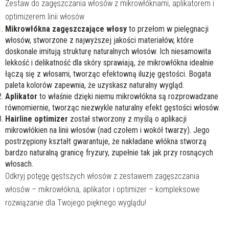
Zestaw do zagęszczania włosów z mikrowłóknami, aplikatorem i
PRO
12g
optimizerem linii włosów
+ Aplikator
Mikrowłókna zagęszczające włosy
to przełom w pielęgnacji
+ Optimizer
włosów, stworzone z najwyższej jakości materiałów, które
doskonale imitują strukturę naturalnych włosów. Ich niesamowita
lekkość i delikatność dla skóry sprawiają, że mikrowłókna idealnie
łączą się z włosami, tworząc efektowną iluzję gęstości. Bogata
paleta kolorów zapewnia, że uzyskasz naturalny wygląd.
Aplikator
to właśnie dzięki niemu mikrowłókna są rozprowadzane
równomiernie, tworząc niezwykle naturalny efekt gęstości włosów.
Hairline optimizer
został stworzony z myślą o aplikacji
mikrowłókien na linii włosów (nad czołem i wokół twarzy). Jego
postrzępiony kształt gwarantuje, że nakładane włókna stworzą
bardzo naturalną granicę fryzury, zupełnie tak jak przy rosnących
włosach.
Odkryj potęgę gęstszych włosów z zestawem zagęszczania
włosów – mikrowłókna, aplikator i optimizer – kompleksowe
rozwiązanie dla Twojego pięknego wyglądu!