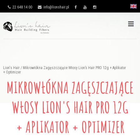
22 648 14 00
info@lionshair.pl
Lion's Hair
/
Mikrowłókna Zagęszczające Włosy Lion’s Hair PRO 12g + Aplikator
+ Optimizer
MIKROWŁÓKNA ZAGĘSZCZAJĄCE
WŁOSY LION'S HAIR PRO 12G
+ APLIKATOR + OPTIMIZER