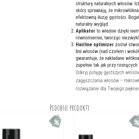
strukturę naturalnych włosów. Ic
skóry sprawiają, że mikrowłókna
efektowną iluzję gęstości. Boga
naturalny wygląd.
Aplikator
to właśnie dzięki ni
równomiernie, tworząc niezwykle
Hairline optimizer
został stwor
linii włosów (nad czołem i wokó
gwarantuje, że nakładane włókna
zupełnie tak jak przy rosnących
Odkryj potęgę gęstszych włos
zagęszczania włosów – mikrowłók
rozwiązanie dla Twojego piękne
Podobne produkty