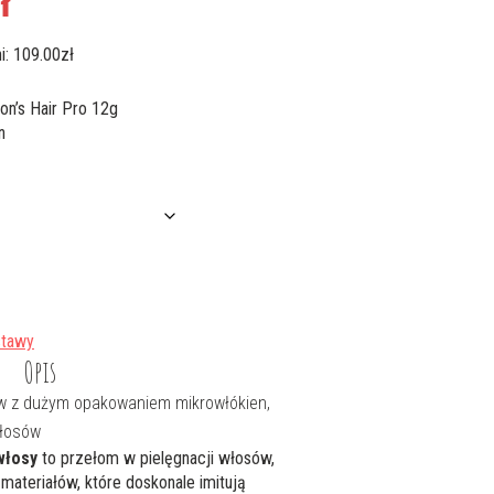
ł
cena
wynosi:
i:
109.00
zł
109.00zł.
on’s Hair Pro 12g
n
stawy
Opis
w z dużym opakowaniem mikrowłókien,
włosów
włosy
to przełom w pielęgnacji włosów,
materiałów, które doskonale imitują