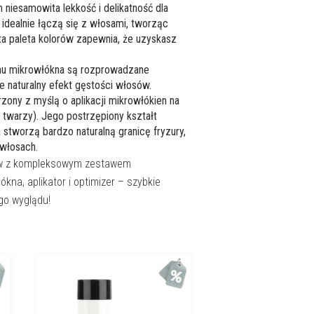
h niesamowita lekkość i delikatność dla
 idealnie łączą się z włosami, tworząc
ta paleta kolorów zapewnia, że uzyskasz
emu mikrowłókna są rozprowadzane
 naturalny efekt gęstości włosów.
zony z myślą o aplikacji mikrowłókien na
ł twarzy). Jego postrzępiony kształt
 stworzą bardzo naturalną granicę fryzury,
 włosach.
ów z kompleksowym zestawem
na, aplikator i optimizer – szybkie
go wyglądu!
Promoc