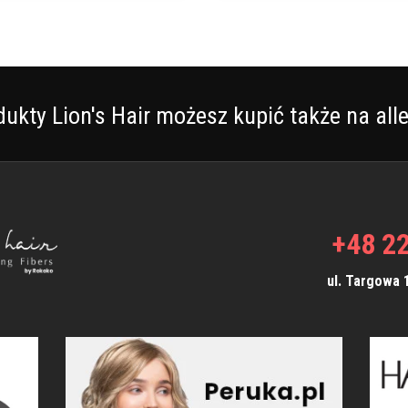
ma
ma
wiele
wiele
wariantów.
warian
Opcje
Opcje
można
można
wybrać
wybra
dukty Lion's Hair możesz kupić także na alle
na
na
stronie
stroni
produktu
produk
+48 22
ul. Targowa 