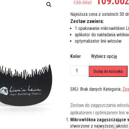
109.00
z
130.00
zł
cena
wynosiła:
Najniższa cena z ostatnich 30 dn
130.00zł.
Zestaw zawiera:
1 opakowanie mikrowłókien Li
aplikator do nakładania włókie
optymalizator linii włosów
Kolor
ilość
Dodaj do koszyka
Mikrowłókna
Zagęszczające
Włosy
SKU:
Brak danych
Kategoria:
Ze
Lion's
Hair
Zestaw do zagęszczania włosó
PRO
25g
aplikatorem i optimizerem linii 
+ Aplikator
Mikrowłókna zagęszczające 
+ Optimizer
stworzone z najwyższej jakości 