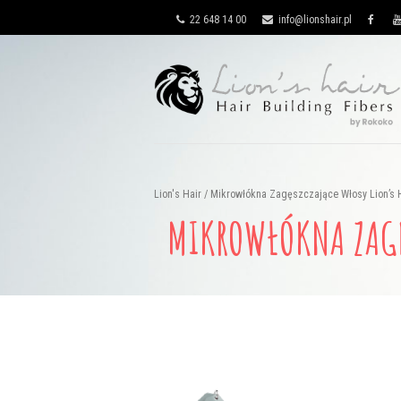
22 648 14 00
info@lionshair.pl
Lion's Hair
/
Mikrowłókna Zagęszczające Włosy Lion’s H
MIKROWŁÓKNA ZAGĘ