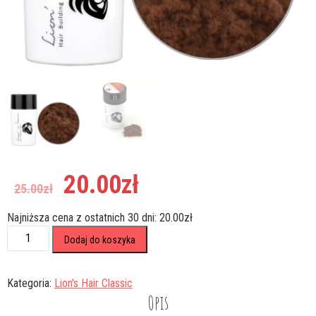
Pierwotna
Aktualna
20.00
zł
25.00
zł
cena
cena
wynosiła:
wynosi:
Najniższa cena z ostatnich 30 dni:
20.00
zł
25.00zł.
20.00zł.
ilość
Dodaj do koszyka
Mikrowłókna
Zagęszczające
Włosy
Kategoria:
Lion's Hair Classic
Lion's
Opis
Hair