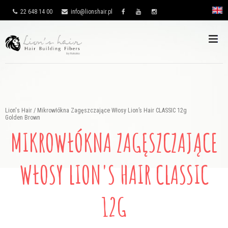
22 648 14 00
info@lionshair.pl
Lion's Hair
/
Mikrowłókna Zagęszczające Włosy Lion’s Hair CLASSIC 12g
Golden Brown
MIKROWŁÓKNA ZAGĘSZCZAJĄCE
WŁOSY LION'S HAIR CLASSIC
12G