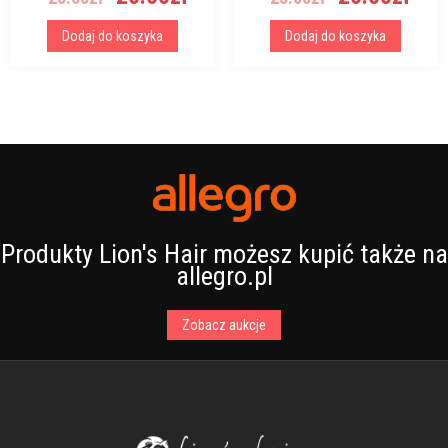
cena
cena
cena
cen
wynosiła:
wynosi:
wynosiła:
wyn
Dodaj do koszyka
Dodaj do koszyka
25.00zł.
20.00zł.
25.00zł.
20.
Produkty Lion's Hair możesz kupić także na
allegro.pl
Zobacz aukcje