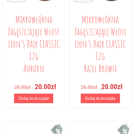
Mikrowłókna
Mikrowłókna
Zagęszczające Włosy
Zagęszczające Włosy
Lion’s Hair CLASSIC
Lion’s Hair CLASSIC
12g
12g
Auburn
Hazel Brown
Pierwotna
Aktualna
Pierwotna
Akt
20.00
zł
20.00
zł
25.00
zł
25.00
zł
cena
cena
cena
cen
wynosiła:
wynosi:
wynosiła:
wyn
Dodaj do koszyka
Dodaj do koszyka
25.00zł.
20.00zł.
25.00zł.
20.