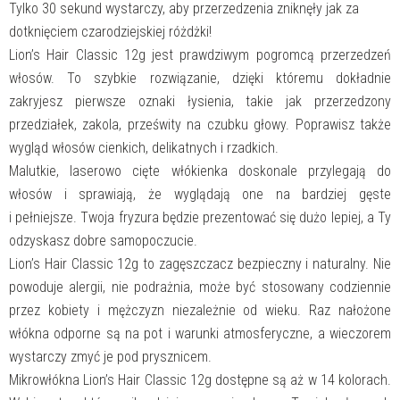
Tylko 30 sekund wystarczy, aby przerzedzenia zniknęły jak za
CLASSIC
12gGolden
dotknięciem czarodziejskiej różdżki!
Brown
Lion’s Hair Classic 12g jest prawdziwym pogromcą przerzedzeń
włosów. To szybkie rozwiązanie, dzięki któremu dokładnie
zakryjesz pierwsze oznaki łysienia, takie jak przerzedzony
przedziałek, zakola, prześwity na czubku głowy. Poprawisz także
wygląd włosów cienkich, delikatnych i rzadkich.
Malutkie, laserowo cięte włókienka doskonale przylegają do
włosów i sprawiają, że wyglądają one na bardziej gęste
i pełniejsze. Twoja fryzura będzie prezentować się dużo lepiej, a Ty
odzyskasz dobre samopoczucie.
Lion’s Hair Classic 12g to zagęszczacz bezpieczny i naturalny. Nie
powoduje alergii, nie podrażnia, może być stosowany codziennie
przez kobiety i mężczyzn niezależnie od wieku. Raz nałożone
włókna odporne są na pot i warunki atmosferyczne, a wieczorem
wystarczy zmyć je pod prysznicem.
Mikrowłókna Lion’s Hair Classic 12g dostępne są aż w 14 kolorach.