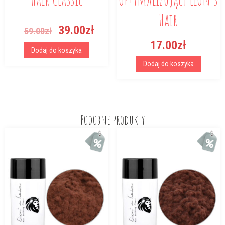
Hair
Pierwotna
Aktualna
39.00
zł
59.00
zł
cena
cena
17.00
zł
wynosiła:
wynosi:
Dodaj do koszyka
59.00zł.
39.00zł.
Dodaj do koszyka
Podobne produkty