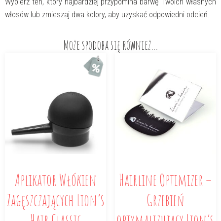
Wybierz ten, który najbardziej przypomina barwę Twoich własnych
włosów lub zmieszaj dwa kolory, aby uzyskać odpowiedni odcień.
Może spodoba się również…
Aplikator Włókien
Hairline Optimizer –
Zagęszczających Lion’s
Grzebień
Hair Classic
optymalizujący Lion’s