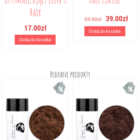
Hair
Pierwotna
Akt
39.00
zł
59.00
zł
cena
cen
17.00
zł
wynosiła:
wyn
Dodaj do koszyka
59.00zł.
39.
Dodaj do koszyka
Podobne produkty