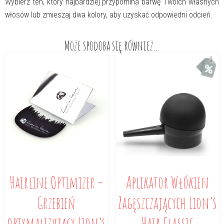
Wybierz ten, który najbardziej przypomina barwę Twoich własnych
włosów lub zmieszaj dwa kolory, aby uzyskać odpowiedni odcień.
Może spodoba się również…
Hairline Optimizer –
Aplikator Włókien
Grzebień
Zagęszczających Lion’s
optymalizujący Lion’s
Hair Classic