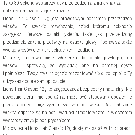
Tylko 30 sekund wystarczy, aby przerzedzenia zniknęły jak za
CLASSIC
12gHazel
dotknięciem czarodziejskiej różdżki!
Brown
Lion’s Hair Classic 12g jest prawdziwym pogromcą przerzedzeń
włosów. To szybkie rozwiązanie, dzięki któremu dokładnie
zakryjesz pierwsze oznaki łysienia, takie jak przerzedzony
przedziałek, zakola, prześwity na czubku głowy. Poprawisz także
wygląd włosów cienkich, delikatnych i rzadkich.
Malutkie, laserowo cięte włókienka doskonale przylegają do
włosów i sprawiają, że wyglądają one na bardziej gęste
i pełniejsze. Twoja fryzura będzie prezentować się dużo lepiej, a Ty
odzyskasz dobre samopoczucie.
Lion’s Hair Classic 12g to zagęszczacz bezpieczny i naturalny. Nie
powoduje alergii, nie podrażnia, może być stosowany codziennie
przez kobiety i mężczyzn niezależnie od wieku. Raz nałożone
włókna odporne są na pot i warunki atmosferyczne, a wieczorem
wystarczy zmyć je pod prysznicem.
Mikrowłókna Lion’s Hair Classic 12g dostępne są aż w 14 kolorach.