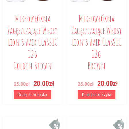
Mikrowłókna
Mikrowłókna
Zagęszczające Włosy
Zagęszczające Włosy
Lion’s Hair CLASSIC
Lion’s Hair CLASSIC
12g
12g
Golden Brown
Brown
Pierwotna
Aktualna
Pierwotna
Akt
20.00
zł
20.00
zł
25.00
zł
25.00
zł
cena
cena
cena
cen
wynosiła:
wynosi:
wynosiła:
wyn
Dodaj do koszyka
Dodaj do koszyka
25.00zł.
20.00zł.
25.00zł.
20.