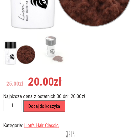
Pierwotna
Aktualna
20.00
zł
25.00
zł
cena
cena
wynosiła:
wynosi:
Najniższa cena z ostatnich 30 dni:
20.00
zł
25.00zł.
20.00zł.
ilość
Dodaj do koszyka
Mikrowłókna
Zagęszczające
Włosy
Kategoria:
Lion's Hair Classic
Lion's
Opis
Hair