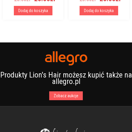
cena
cena
cena
cen
wynosiła:
wynosi:
wynosiła:
wyn
Dodaj do koszyka
Dodaj do koszyka
25.00zł.
20.00zł.
25.00zł.
20.
Produkty Lion's Hair możesz kupić także na
allegro.pl
Zobacz aukcje