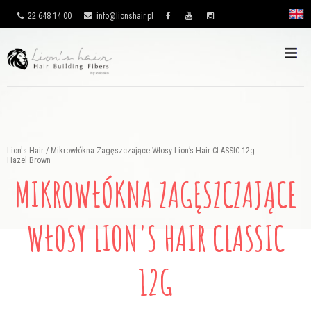
22 648 14 00
info@lionshair.pl
Lion's Hair
/
Mikrowłókna Zagęszczające Włosy Lion’s Hair CLASSIC 12g
Hazel Brown
MIKROWŁÓKNA ZAGĘSZCZAJĄCE
WŁOSY LION'S HAIR CLASSIC
12G