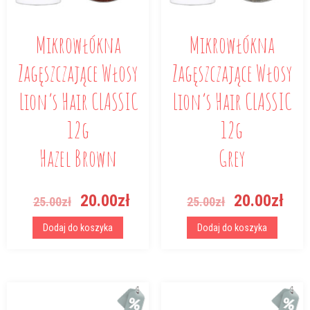
Mikrowłókna
Mikrowłókna
Zagęszczające Włosy
Zagęszczające Włosy
Lion’s Hair CLASSIC
Lion’s Hair CLASSIC
12g
12g
Hazel Brown
Grey
Pierwotna
Aktualna
Pierwotna
Akt
20.00
zł
20.00
zł
25.00
zł
25.00
zł
cena
cena
cena
cen
wynosiła:
wynosi:
wynosiła:
wyn
Dodaj do koszyka
Dodaj do koszyka
25.00zł.
20.00zł.
25.00zł.
20.