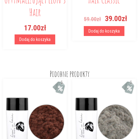
Hair
Pierwotna
Akt
39.00
zł
59.00
zł
cena
cen
17.00
zł
wynosiła:
wyn
Dodaj do koszyka
59.00zł.
39.
Dodaj do koszyka
Podobne produkty