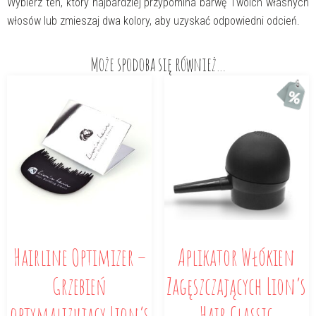
Wybierz ten, który najbardziej przypomina barwę Twoich własnych
włosów lub zmieszaj dwa kolory, aby uzyskać odpowiedni odcień.
Może spodoba się również…
Hairline Optimizer –
Aplikator Włókien
Grzebień
Zagęszczających Lion’s
optymalizujący Lion’s
Hair Classic