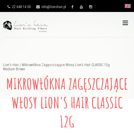
22 648 14 00
info@lionshair.pl
Lion's Hair
/
Mikrowłókna Zagęszczające Włosy Lion’s Hair CLASSIC 12g
Medium Brown
MIKROWŁÓKNA ZAGĘSZCZAJĄCE
WŁOSY LION'S HAIR CLASSIC
12G