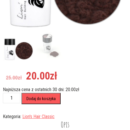
Pierwotna
Aktualna
20.00
zł
25.00
zł
cena
cena
wynosiła:
wynosi:
Najniższa cena z ostatnich 30 dni:
20.00
zł
25.00zł.
20.00zł.
ilość
Dodaj do koszyka
Mikrowłókna
Zagęszczające
Włosy
Kategoria:
Lion's Hair Classic
Lion's
Opis
Hair