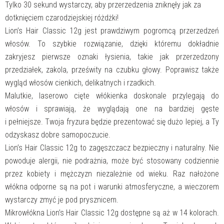
Tylko 30 sekund wystarczy, aby przerzedzenia zniknęły jak za
CLASSIC
12gMedium
dotknięciem czarodziejskiej różdżki!
Brown
Lion’s Hair Classic 12g jest prawdziwym pogromcą przerzedzeń
włosów. To szybkie rozwiązanie, dzięki któremu dokładnie
zakryjesz pierwsze oznaki łysienia, takie jak przerzedzony
przedziałek, zakola, prześwity na czubku głowy. Poprawisz także
wygląd włosów cienkich, delikatnych i rzadkich.
Malutkie, laserowo cięte włókienka doskonale przylegają do
włosów i sprawiają, że wyglądają one na bardziej gęste
i pełniejsze. Twoja fryzura będzie prezentować się dużo lepiej, a Ty
odzyskasz dobre samopoczucie.
Lion’s Hair Classic 12g to zagęszczacz bezpieczny i naturalny. Nie
powoduje alergii, nie podrażnia, może być stosowany codziennie
przez kobiety i mężczyzn niezależnie od wieku. Raz nałożone
włókna odporne są na pot i warunki atmosferyczne, a wieczorem
wystarczy zmyć je pod prysznicem.
Mikrowłókna Lion’s Hair Classic 12g dostępne są aż w 14 kolorach.