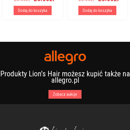
cena
cena
cena
cen
wynosiła:
wynosi:
wynosiła:
wyn
Dodaj do koszyka
Dodaj do koszyka
25.00zł.
20.00zł.
25.00zł.
20.
Produkty Lion's Hair możesz kupić także na
allegro.pl
Zobacz aukcje